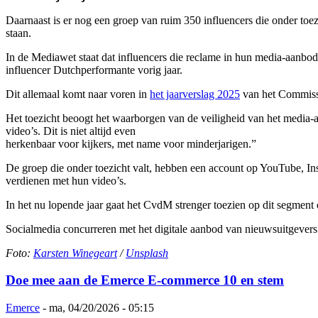
Daarnaast is er nog een groep van ruim 350 influencers die onder toezi
staan.
In de Mediawet staat dat influencers die reclame in hun media-aanbo
influencer Dutchperformante vorig jaar.
Dit allemaal komt naar voren in
het jaarverslag 2025
van het Commissa
Het toezicht beoogt het waarborgen van de veiligheid van het media-
video’s. Dit is niet altijd even
herkenbaar voor kijkers, met name voor minderjarigen.”
De groep die onder toezicht valt, hebben een account op YouTube, I
verdienen met hun video’s.
In het nu lopende jaar gaat het CvdM strenger toezien op dit segment
Socialmedia concurreren met het digitale aanbod van nieuwsuitgevers. D
Foto:
Karsten Winegeart
/
Unsplash
Doe mee aan de Emerce E-commerce 10 en stem
Emerce
-
ma, 04/20/2026 - 05:15