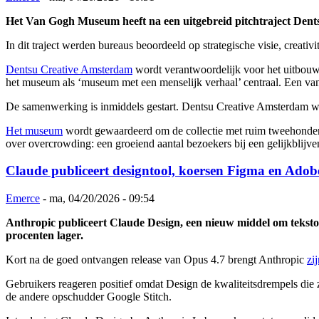
Het Van Gogh Museum heeft na een uitgebreid pitchtraject Dentsu
In dit traject werden bureaus beoordeeld op strategische visie, creativ
Dentsu Creative Amsterdam
wordt verantwoordelijk voor het uitbouwe
het museum als ‘museum met een menselijk verhaal’ centraal. Een van 
De samenwerking is inmiddels gestart. Dentsu Creative Amsterdam wer
Het museum
wordt gewaardeerd om de collectie met ruim tweehonderd
over overcrowding: een groeiend aantal bezoekers bij een gelijkblijven
Claude publiceert designtool, koersen Figma en Adob
Emerce
-
ma, 04/20/2026 - 09:54
Anthropic publiceert Claude Design, een nieuw middel om tekst
procenten lager.
Kort na de goed ontvangen release van Opus 4.7 brengt Anthropic
zi
Gebruikers reageren positief omdat Design de kwaliteitsdrempels die 
de andere opschudder Google Stitch.