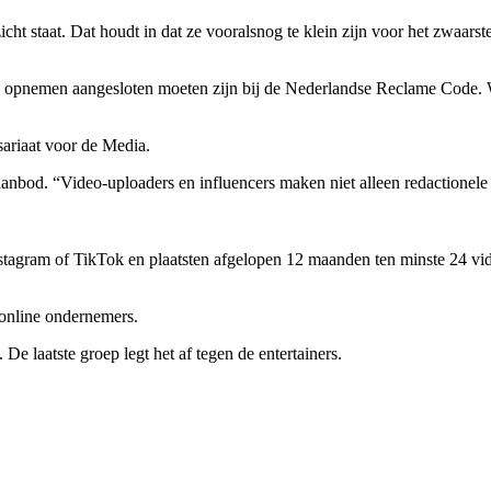
cht staat. Dat houdt in dat ze vooralsnog te klein zijn voor het zwaarst
d opnemen aangesloten moeten zijn bij de Nederlandse Reclame Code. Wi
riaat voor de Media.
aanbod. “Video-uploaders en influencers maken niet alleen redactione
nstagram of TikTok en plaatsten afgelopen 12 maanden ten minste 24 v
 online ondernemers.
e laatste groep legt het af tegen de entertainers.