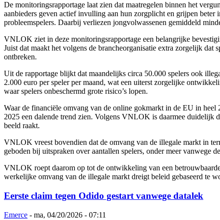
De monitoringsrapportage laat zien dat maatregelen binnen het vergun
aanbieders geven actief invulling aan hun zorgplicht en grijpen beter i
probleemspelers. Daarbij verliezen jongvolwassenen gemiddeld minder 
VNLOK ziet in deze monitoringsrapportage een belangrijke bevestiging 
Juist dat maakt het volgens de brancheorganisatie extra zorgelijk dat 
ontbreken.
Uit de rapportage blijkt dat maandelijks circa 50.000 spelers ook ill
2.000 euro per speler per maand, wat een uiterst zorgelijke ontwikkeli
waar spelers onbeschermd grote risico’s lopen.
Waar de financiële omvang van de online gokmarkt in de EU in heel 20
2025 een dalende trend zien. Volgens VNLOK is daarmee duidelijk dat d
beeld raakt.
VNLOK vreest bovendien dat de omvang van de illegale markt in terme
geboden bij uitspraken over aantallen spelers, onder meer vanwege de
VNLOK roept daarom op tot de ontwikkeling van een betrouwbaardere en
werkelijke omvang van de illegale markt dreigt beleid gebaseerd te 
Eerste claim tegen Odido gestart vanwege datalek
Emerce
-
ma, 04/20/2026 - 07:11