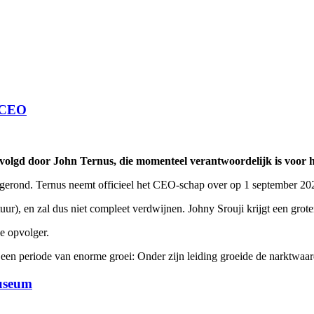
e CEO
evolgd door John Ternus, die momenteel verantwoordelijk is voor
afgerond. Ternus neemt officieel het CEO-schap over op 1 september 20
r), en zal dus niet compleet verdwijnen. Johny Srouji krijgt een grote
e opvolger.
n periode van enorme groei: Onder zijn leiding groeide de narktwaarde
Museum