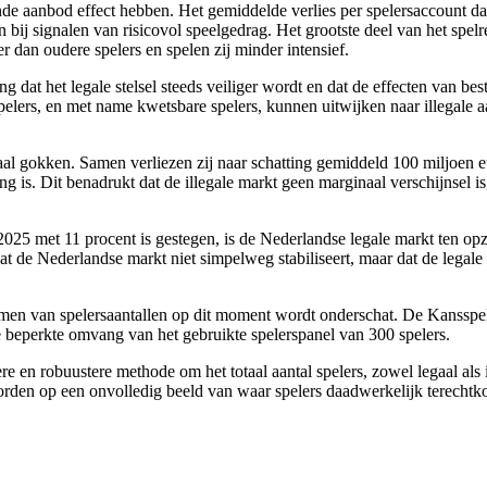
de aanbod effect hebben. Het gemiddelde verlies per spelersaccount da
n bij signalen van risicovol speelgedrag. Het grootste deel van het spelr
dan oudere spelers en spelen zij minder intensief.
dat het legale stelsel steeds veiliger wordt en dat de effecten van bes
spelers, en met name kwetsbare spelers, kunnen uitwijken naar illegale 
egaal gokken. Samen verliezen zij naar schatting gemiddeld 100 miljoen
ng is. Dit benadrukt dat de illegale markt geen marginaal verschijnsel 
25 met 11 procent is gestegen, is de Nederlandse legale markt ten opzi
e Nederlandse markt niet simpelweg stabiliseert, maar dat de legale mar
n van spelersaantallen op dit moment wordt onderschat. De Kansspelaut
 beperkte omvang van het gebruikte spelerspanel van 300 spelers.
 robuustere methode om het totaal aantal spelers, zowel legaal als ill
worden op een onvolledig beeld van waar spelers daadwerkelijk terecht