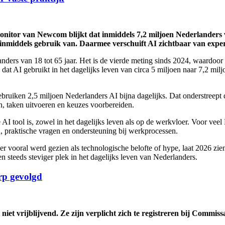
Monitor van Newcom blijkt dat inmiddels 7,2 miljoen Nederlanders v
inmiddels gebruik van. Daarmee verschuift AI zichtbaar van experi
ers van 18 tot 65 jaar. Het is de vierde meting sinds 2024, waardoor 
rs dat AI gebruikt in het dagelijks leven van circa 5 miljoen naar 7,2 m
 gebruiken 2,5 miljoen Nederlanders AI bijna dagelijks. Dat onderstreep
n, taken uitvoeren en keuzes voorbereiden.
AI tool is, zowel in het dagelijks leven als op de werkvloer. Voor veel
en, praktische vragen en ondersteuning bij werkprocessen.
vooral werd gezien als technologische belofte of hype, laat 2026 zien 
en steeds steviger plek in het dagelijks leven van Nederlanders.
rp gevolgd
t niet vrijblijvend. Ze zijn verplicht zich te registreren bij Com