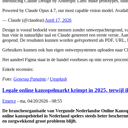
Introducing Claude Design by Anthropic Labs: make prototypes, slide
Powered by Claude Opus 4.7, our most capable vision model. Availabl
— Claude (@claudeai)
April 17, 2026
Design is vooral bedoeld voor mensen zonder ontwerpachtergrond, van 
hun visie in natuurlijke taal en Claude genereert een eerste versie. 
geopend. De resultaten kunnen worden geëxporteerd als PDF, URL, 
Gebruikers kunnen ook hun eigen ontwerpsystemen uploaden naar Cl
Het aandeel Figma staat in de handel voorbeurs op min zeven procent
Enkele recensies:
Foto:
Genessa Panainte
/
Unsplash
Legale online kansspelmarkt krimpt in 2025, terwijl i
Emerce
-
ma, 04/20/2026 - 08:55
De brancheorganisatie van Vergunde Nederlandse Online Kansspe
online kansspelstelsel in Nederland spelers steeds beter beschermt
en zorgwekkend groot probleem blijft.