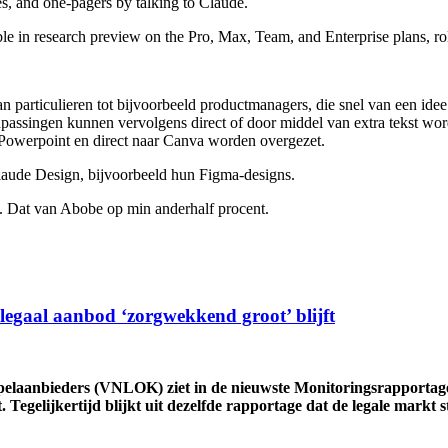
s, and one-pagers by talking to Claude.
e in research preview on the Pro, Max, Team, and Enterprise plans, rol
particulieren tot bijvoorbeeld productmanagers, die snel van een idee 
Aanpassingen kunnen vervolgens direct of door middel van extra tekst w
Powerpoint en direct naar Canva worden overgezet.
aude Design, bijvoorbeeld hun Figma-designs.
. Dat van Abobe op min anderhalf procent.
llegaal aanbod ‘zorgwekkend groot’ blijft
laanbieders (VNLOK) ziet in de nieuwste Monitoringsrapportage 
. Tegelijkertijd blijkt uit dezelfde rapportage dat de legale markt