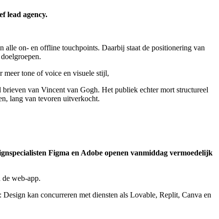
f lead agency.
lle on- en offline touchpoints. Daarbij staat de positionering van
e doelgroepen.
eer tone of voice en visuele stijl,
brieven van Vincent van Gogh. Het publiek echter mort structureel
en, lang van tevoren uitverkocht.
esignspecialisten Figma en Adobe openen vanmiddag vermoedelijk
a de web-app.
d: Design kan concurreren met diensten als Lovable, Replit, Canva en