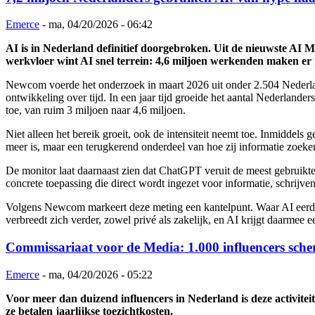
Emerce
-
ma, 04/20/2026 - 06:42
AI is in Nederland definitief doorgebroken. Uit de nieuwste AI 
werkvloer wint AI snel terrein: 4,6 miljoen werkenden maken er 
Newcom voerde het onderzoek in maart 2026 uit onder 2.504 Nederland
ontwikkeling over tijd. In een jaar tijd groeide het aantal Nederlande
toe, van ruim 3 miljoen naar 4,6 miljoen.
Niet alleen het bereik groeit, ook de intensiteit neemt toe. Inmiddels
meer is, maar een terugkerend onderdeel van hoe zij informatie zoeke
De monitor laat daarnaast zien dat ChatGPT veruit de meest gebruikte 
concrete toepassing die direct wordt ingezet voor informatie, schrijv
Volgens Newcom markeert deze meting een kantelpunt. Waar AI eerder 
verbreedt zich verder, zowel privé als zakelijk, en AI krijgt daarmee e
Commissariaat voor de Media: 1.000 influencers sche
Emerce
-
ma, 04/20/2026 - 05:22
Voor meer dan duizend influencers in Nederland is deze activitei
ze betalen jaarlijkse toezichtkosten.