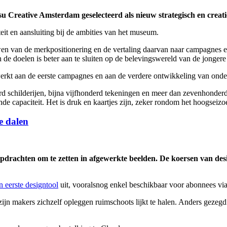
 Creative Amsterdam geselecteerd als nieuw strategisch en creatie
iteit en aansluiting bij de ambities van het museum.
n van de merkpositionering en de vertaling daarvan naar campagnes en a
de doelen is beter aan te sluiten op de belevingswereld van de jonger
kt aan de eerste campagnes en aan de verdere ontwikkeling van onder m
 schilderijen, bijna vijfhonderd tekeningen en meer dan zevenhonderd 
de capaciteit. Het is druk en kaartjes zijn, zeker rondom het hoogseizo
e dalen
opdrachten om te zetten in afgewerkte beelden. De koersen van d
jn eerste designtool
uit, vooralsnog enkel beschikbaar voor abonnees vi
zijn makers zichzelf opleggen ruimschoots lijkt te halen. Anders gezeg