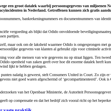
ege een groot datalek waarbij persoonsgegevens van miljoenen Ne
yincidenten in Nederland. Getroffenen kunnen zich gratis aansluit
elefoonnummers, bankrekeningnummers en documentnummers van identitei
nciële vergoeding als blijkt dat Odido onvoldoende beveiligingsmaatre
ssen partijen.
lek zelf, maar ook om de laksheid waarmee Odido is omgesprongen met g
soonlijke gegevens van klanten al gebruikt zijn voor criminele activite
ng voor alle mensen van wie gegevens nu op straat liggen. Ten tweede: 
 Odido openheid van zaken geeft over hoe dit enorme datalek heeft k
wind lijkt te hebben geslagen.
 punten nalatig is geweest, stelt Consumers United in Court. Zo zijn er
sgegevens niet goed waren afgeschermd of ‘gecompartimenteerd’. Ook is
derzoeken van het Openbaar Ministerie, de Autoriteit Persoonsgegevens 
geeft op compensatie en dat het bedrijf zich vooral richt op het beperk
r vaste praktijk