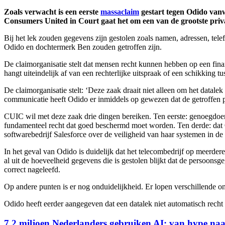
Zoals verwacht is een eerste
massaclaim
gestart tegen Odido vanw
Consumers United in Court gaat het om een van de grootste privac
Bij het lek zouden gegevens zijn gestolen zoals namen, adressen, t
Odido en dochtermerk Ben zouden getroffen zijn.
De claimorganisatie stelt dat mensen recht kunnen hebben op een fina
hangt uiteindelijk af van een rechterlijke uitspraak of een schikking tu
De claimorganisatie stelt: ‘Deze zaak draait niet alleen om het data
communicatie heeft Odido er inmiddels op gewezen dat de getroffen per
CUIC wil met deze zaak drie dingen bereiken. Ten eerste: genoegdoeni
fundamenteel recht dat goed beschermd moet worden. Ten derde: dat
softwarebedrijf Salesforce over de veiligheid van haar systemen in de 
In het geval van Odido is duidelijk dat het telecombedrijf op meerdere
al uit de hoeveelheid gegevens die is gestolen blijkt dat de persoon
correct nageleefd.
Op andere punten is er nog onduidelijkheid. Er lopen verschillende on
Odido heeft eerder aangegeven dat een datalek niet automatisch recht 
7,2 miljoen Nederlanders gebruiken AI: van hype naa