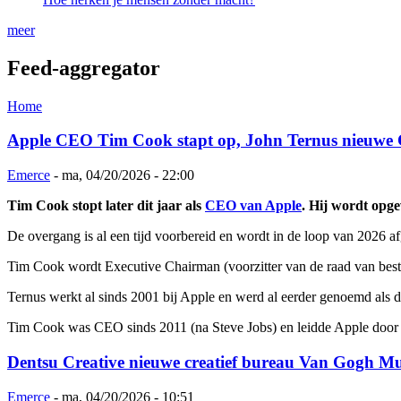
meer
Feed-aggregator
Home
Apple CEO Tim Cook stapt op, John Ternus nieuw
Emerce
-
ma, 04/20/2026 - 22:00
Tim Cook stopt later dit jaar als
CEO van Apple
. Hij wordt opg
De overgang is al een tijd voorbereid en wordt in de loop van 2026 
Tim Cook wordt Executive Chairman (voorzitter van de raad van bestuu
Ternus werkt al sinds 2001 bij Apple en werd al eerder genoemd als d
Tim Cook was CEO sinds 2011 (na Steve Jobs) en leidde Apple door ee
Dentsu Creative nieuwe creatief bureau Van Gogh 
Emerce
-
ma, 04/20/2026 - 10:51