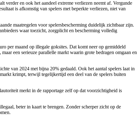
alt verder en ook het aandeel extreme verliezen neemt af. Vergunde
esultaat is afkomstig van spelers met beperkte verliezen, niet van
taande maatregelen voor spelersbescherming duidelijk zichtbaar zijn.
aanbieders waar toezicht, zorgplicht en bescherming volledig
 euro per maand op illegale goksites. Dat komt neer op gemiddeld
is, maar een serieuze parallelle markt waarin grote bedragen omgaan en
chte van 2024 met bijna 20% gedaald. Ook het aantal spelers laat in
kt krimpt, terwijl tegelijkertijd een deel van de spelers buiten
oriteit merkt in de rapportage zelf op dat voorzichtigheid is
egaal, beter in kaart te brengen. Zonder scherper zicht op de
komen.