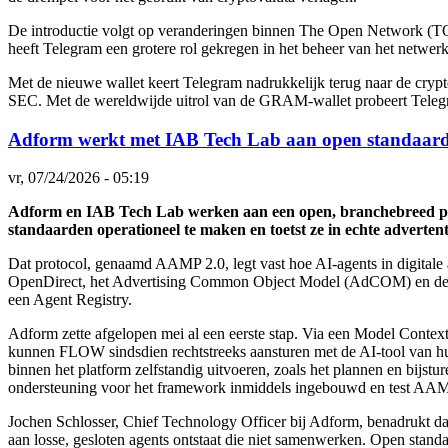
De introductie volgt op veranderingen binnen The Open Network (T
heeft Telegram een grotere rol gekregen in het beheer van het netwerk
Met de nieuwe wallet keert Telegram nadrukkelijk terug naar de cryp
SEC. Met de wereldwijde uitrol van de GRAM-wallet probeert Telegr
Adform werkt met IAB Tech Lab aan open standaard 
vr, 07/24/2026 - 05:19
Adform en IAB Tech Lab werken aan een open, branchebreed prot
standaarden operationeel te maken en toetst ze in echte adverte
Dat protocol, genaamd AAMP 2.0, legt vast hoe AI-agents in digital
OpenDirect, het Advertising Common Object Model (AdCOM) en de De
een Agent Registry.
Adform zette afgelopen mei al een eerste stap. Via een Model Conte
kunnen FLOW sindsdien rechtstreeks aansturen met de AI-tool van hu
binnen het platform zelfstandig uitvoeren, zoals het plannen en bij
ondersteuning voor het framework inmiddels ingebouwd en test AAM
Jochen Schlosser, Chief Technology Officer bij Adform, benadrukt dat
aan losse, gesloten agents ontstaat die niet samenwerken. Open standa