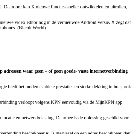
Daardoor kan X nieuwe functies sneller ontwikkelen en uitrollen,
 nieuwe video-editor nog in de vernieuwde Android-versie. X zegt dat
tphones. (⁠BitcoinWorld)
p adressen waar geen – of geen goede- vaste internetverbinding
e biedt het modem stabiele prestaties en sterke dekking in huis, ook
de verbinding verloopt volgens KPN eenvoudig via de MijnKPN app,
 locatie en netwerkbelasting. Daarmee is de oplossing geschikt voor
verbinding beschikbaar is. Is glasvezel op een adres beschikbaar, dan