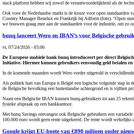
stack platform hebben wij zowel de verantwoordelijkheid als de tech
Ook voor de Nederlandse markt is de keuze voor open standaarden van
Country Manager Benelux en Frankrijk bij Adform (foto). “Open stan
we bouwen graag mee aan de standaarden voor de industrie, om zo ook
bunq lanceert Wero en IBAN’s voor Belgische gebrui
vr, 07/24/2026 - 05:06
De Europese mobiele bank bunq introduceert per direct Belgisch
Initiative. Hiermee kunnen gebruikers eenvoudig geld betalen en
In de komende maanden wordt Wero verder uitgerold in verschillend
Als politiek hart van Europa is België een logische volgende stap in d
de Belgische bevolking een buitenlandse achtergrond en is vijftien p
Naast een Belgische IBAN kunnen bunq-gebruikers tot aan 25 rekening
fysieke afspraak op een bankkantoor.
Met bunq Savings ontvangen ook Belgische gebruikers een variabele bru
100.000 euro wordt geen rente uitgekeerd. De rente wordt wekelijks u
Google krijgt EU-boete van €890 miljoen onder nieuw