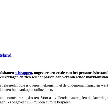
tsland
ijdsbanen
schrappen
, ongeveer een zesde van het personeelsbestand
n wil verlagen en zich wil aanpassen aan veranderende marktomsta
 vertrekregeling die is overeengekomen met de ondernemingsraad en wer
 klanten hun aankopen online doen.
aan herstructureringskosten. Voor aanvullende maatregelen die later dit
arlijks ongeveer 185 miljoen euro te besparen.