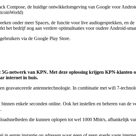
ack Compose, de huidige ontwikkelomgeving van Google voor Android. 
BitcoinWorld)
breken onder meer Spaces, de functie voor live audiogesprekken, en de
 het bedrijf nog aan verdere optimalisaties voor oudere Android-smar
gebruikers via de Google Play Store.
het 5G-netwerk van KPN. Met deze oplossing krijgen KPN-klanten o
r internet in huis.
 geavanceerde antennetechnologie. In combinatie met wifi 7-technologi
nten binnen enkele seconden online. Ook het instellen en beheren van 
.
loadsnelheden die kunnen oplopen tot wel 1000 Mbit/s, afhankelijk van
 in eerste instantie op adressen waar geen of geen goede vaste internet