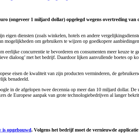
uro (ongeveer 1 miljard dollar) opgelegd wegens overtreding van d
ijn eigen diensten (zoals winkelen, hotels en andere vergelijkingsdiens
un mogelijkheden om gebruikers te wijzen op goedkopere aanbiedingen
m eerlijke concurrentie te bevorderen en consumenten meer keuze te 
tieve dialoog’ met het bedrijf. Daardoor lijken aanvullende boetes op ko
Europese eisen de kwaliteit van zijn producten verminderen, de gebruiker
lijk benadeeld.
ogle in de afgelopen twee decennia op meer dan 10 miljard dollar. De
rs de Europese aanpak van grote technologiebedrijven al langer bekrit
w is opgebouwd
. Volgens het bedrijf moet de vernieuwde applicatie