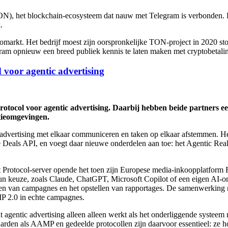
ON), het blockchain-ecosysteem dat nauw met Telegram is verbonden
.
tomarkt. Het bedrijf moest zijn oorspronkelijke TON-project in 2020 s
am opnieuw een breed publiek kennis te laten maken met cryptobetali
voor agentic advertising
ocol voor agentic advertising. Daarbij hebben beide partners ee
ntieomgevingen.
e advertising met elkaar communiceren en taken op elkaar afstemmen. 
als API, en voegt daar nieuwe onderdelen aan toe: het Agentic Rea
xt Protocol-server opende het toen zijn Europese media-inkoopplatfor
n keuze, zoals Claude, ChatGPT, Microsoft Copilot of een eigen AI-o
sturen van campagnes en het opstellen van rapportages. De samenwerki
P 2.0 in echte campagnes.
 agentic advertising alleen alleen werkt als het onderliggende systee
arden als AAMP en gedeelde protocollen zijn daarvoor essentieel: ze hou