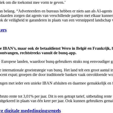
niek om die toekomst mee vorm te geven.’
 belang. “Adverteerders en bureaus hebben er niets aan als AI-agents 
daarden zorgen dat agents van verschillende partijen met elkaar kunn
 de veiligheid te garanderen in plaats van een versnipperd landschap 
kers
e IBAN’s, maar ook de betaaldienst Wero in België en Frankrijk, 
 ontvangen, rechtstreeks vanuit de bunq-app.
e Europese landen, waardoor bunq-gebruikers straks nog eenvoudiger 
e internationale groeistrategie van bunq. Het land telt een groot aantal
rocent expat; groepen die door traditionele banken vaak onvoldoende w
en met ieder een unieke IBAN afsluiten en daarmee gemakkelijk en fle
to rente tot 3,01% per jaar. Dit is een getrapt tarief, uitbetaling ren
itgekeerd in plaats van één keer per jaar. Ook kunnen gebruikers gemak
e digitale mededingingsregels