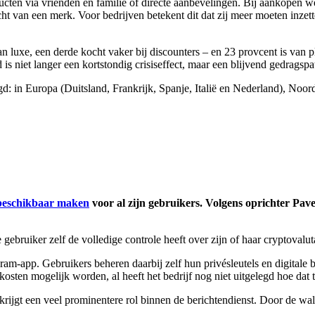
ten via vrienden en familie of directe aanbevelingen. Bij aankopen w
cht van een merk. Voor bedrijven betekent dit dat zij meer moeten inz
luxe, een derde kocht vaker bij discounters – en 23 provcent is van pl
s niet langer een kortstondig crisiseffect, maar een blijvend gedragspa
 in Europa (Duitsland, Frankrijk, Spanje, Italië en Nederland), Noord
beschikbaar maken
voor al zijn gebruikers. Volgens oprichter Pave
gebruiker zelf de volledige controle heeft over zijn of haar cryptovalut
m-app. Gebruikers beheren daarbij zelf hun privésleutels en digitale 
osten mogelijk worden, al heeft het bedrijf nog niet uitgelegd hoe dat 
krijgt een veel prominentere rol binnen de berichtendienst. Door de wall