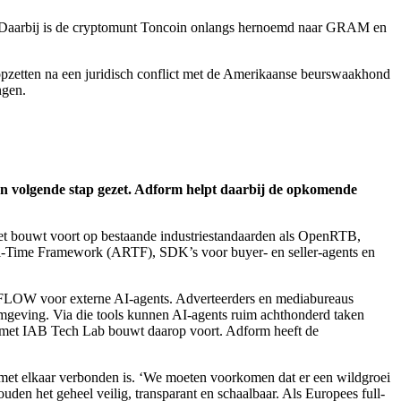
. Daarbij is de cryptomunt Toncoin onlangs hernoemd naar GRAM en
topzetten na een juridisch conflict met de Amerikaanse beurswaakhond
ngen.
n volgende stap gezet. Adform helpt daarbij de opkomende
Het bouwt voort op bestaande industriestandaarden als OpenRTB,
l-Time Framework (ARTF), SDK’s voor buyer- en seller-agents en
m FLOW voor externe AI-agents. Adverteerders en mediabureaus
mgeving. Via die tools kunnen AI-agents ruim achthonderd taken
ng met IAB Tech Lab bouwt daarop voort. Adform heeft de
m met elkaar verbonden is. ‘We moeten voorkomen dat er een wildgroei
den het geheel veilig, transparant en schaalbaar. Als Europees full-