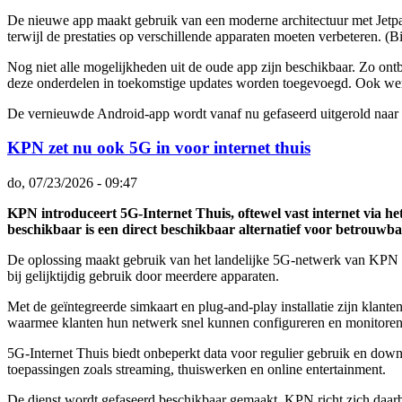
De nieuwe app maakt gebruik van een moderne architectuur met Jetp
terwijl de prestaties op verschillende apparaten moeten verbeteren. (⁠
Nog niet alle mogelijkheden uit de oude app zijn beschikbaar. Zo ont
deze onderdelen in toekomstige updates worden toegevoegd. Ook werkt
De vernieuwde Android-app wordt vanaf nu gefaseerd uitgerold naar 
KPN zet nu ook 5G in voor internet thuis
do, 07/23/2026 - 09:47
KPN introduceert 5G-Internet Thuis, oftewel vast internet via 
beschikbaar is een direct beschikbaar alternatief voor betrouwbaa
De oplossing maakt gebruik van het landelijke 5G-netwerk van KPN en
bij gelijktijdig gebruik door meerdere apparaten.
Met de geïntegreerde simkaart en plug-and-play installatie zijn kla
waarmee klanten hun netwerk snel kunnen configureren en monitoren
5G-Internet Thuis biedt onbeperkt data voor regulier gebruik en down
toepassingen zoals streaming, thuiswerken en online entertainment.
De dienst wordt gefaseerd beschikbaar gemaakt. KPN richt zich daarbij