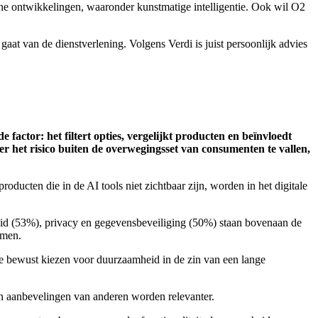
sche ontwikkelingen, waaronder kunstmatige intelligentie. Ook wil O2
aat van de dienstverlening. Volgens Verdi is juist persoonlijk advies
factor: het filtert opties, vergelijkt producten en beïnvloedt
r het risico buiten de overwegingsset van consumenten te vallen,
ucten die in de AI tools niet zichtbaar zijn, worden in het digitale
id (53%), privacy en gegevensbeveiliging (50%) staan ​​bovenaan de
rmen.
die bewust kiezen voor duurzaamheid in de zin van een lange
n aanbevelingen van anderen worden relevanter.