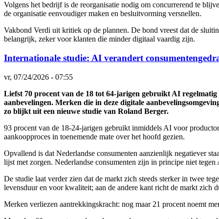
Volgens het bedrijf is de reorganisatie nodig om concurrerend te blij
de organisatie eenvoudiger maken en besluitvorming versnellen.
Vakbond Verdi uit kritiek op de plannen. De bond vreest dat de sluiti
belangrijk, zeker voor klanten die minder digitaal vaardig zijn.
Internationale studie: AI verandert consumentengedr
vr, 07/24/2026 - 07:55
Liefst 70 procent van de 18 tot 64-jarigen gebruikt AI regelmatig 
aanbevelingen. Merken die in deze digitale aanbevelingsomgeving 
zo blijkt uit een nieuwe studie van Roland Berger.
93 procent van de 18-24-jarigen gebruikt inmiddels AI voor producton
aankoopproces in toenemende mate over het hoofd gezien.
Opvallend is dat Nederlandse consumenten ​​aanzienlijk negatiever s
lijst met zorgen. Nederlandse consumenten zijn in principe niet tegen
De studie laat verder zien dat de markt zich steeds sterker in twee t
levensduur en voor kwaliteit; aan de andere kant richt de markt zich d
Merken verliezen aantrekkingskracht: nog maar 21 procent noemt mer