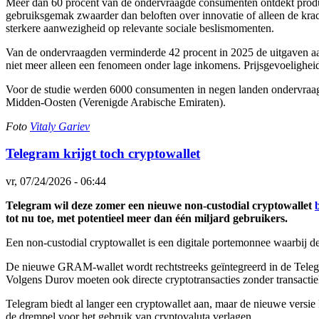
Meer dan 60 procent van de ondervraagde consumenten ontdekt produc
gebruiksgemak zwaarder dan beloften over innovatie of alleen de kra
sterkere aanwezigheid op relevante sociale beslismomenten.
Van de ondervraagden verminderde 42 procent in 2025 de uitgaven aan 
niet meer alleen een fenomeen onder lage inkomens. Prijsgevoeligheid i
Voor de studie werden 6000 consumenten in negen landen ondervraagd:
Midden-Oosten (Verenigde Arabische Emiraten).
Foto
Vitaly Gariev
Telegram krijgt toch cryptowallet
vr, 07/24/2026 - 06:44
Telegram wil deze zomer een nieuwe non-custodial cryptowallet
tot nu toe, met potentieel meer dan één miljard gebruikers.
Een non-custodial cryptowallet is een digitale portemonnee waarbij de 
De nieuwe GRAM-wallet wordt rechtstreeks geïntegreerd in de Telegra
Volgens Durov moeten ook directe cryptotransacties zonder transactiek
Telegram biedt al langer een cryptowallet aan, maar de nieuwe versie 
de drempel voor het gebruik van cryptovaluta verlagen.