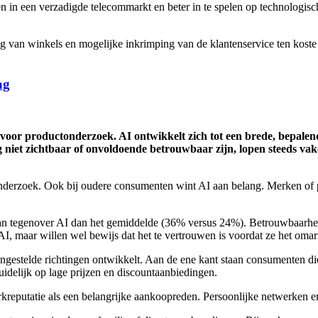
ven in een verzadigde telecommarkt en beter in te spelen op technologi
ng van winkels en mogelijke inkrimping van de klantenservice ten koste g
ag
voor productonderzoek. AI ontwikkelt zich tot een brede, bepalende 
niet zichtbaar of onvoldoende betrouwbaar zijn, lopen steeds vake
derzoek. Ook bij oudere consumenten wint AI aan belang. Merken of prod
taan tegenover AI dan het gemiddelde (36% versus 24%). Betrouwbaarhe
 AI, maar willen wel bewijs dat het te vertrouwen is voordat ze het oma
egengestelde richtingen ontwikkelt. Aan de ene kant staan consumenten 
uidelijk op lage prijzen en discountaanbiedingen.
kreputatie als een belangrijke aankoopreden. Persoonlijke netwerken e