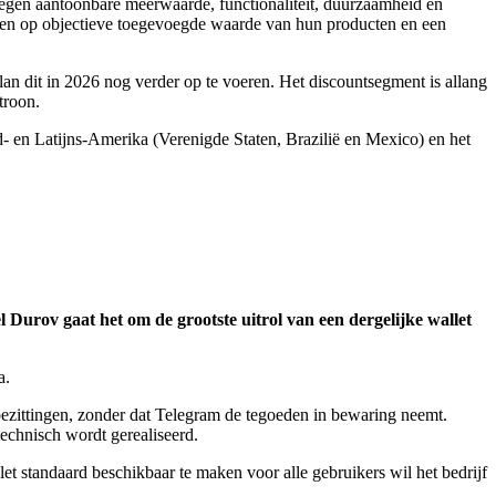
egen aantoonbare meerwaarde, functionaliteit, duurzaamheid en
etten op objectieve toegevoegde waarde van hun producten en een
an dit in 2026 nog verder op te voeren. Het discountsegment is allang
troon.
- en Latijns-Amerika (Verenigde Staten, Brazilië en Mexico) en het
l Durov gaat het om de grootste uitrol van een dergelijke wallet
a.
bezittingen, zonder dat Telegram de tegoeden in bewaring neemt.
technisch wordt gerealiseerd.
et standaard beschikbaar te maken voor alle gebruikers wil het bedrijf