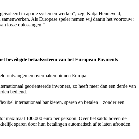
geïsoleerd in aparte systemen werken”, zegt Katja Henneveld,
en samenwerken. Als Europese speler nemen wij daarin het voortouw:
van losse oplossingen.”
het beveiligde betaalsysteem van het European Payments
geld ontvangen en overmaken binnen Europa.
 internationaal georiënteerde inwoners, zo heeft meer dan een derde van
orden bediend.
xibel internationaal bankieren, sparen en betalen – zonder een
te tot maximaal 100.000 euro per persoon. Over het saldo boven de
kelijk sparen door hun betalingen automatisch af te laten afronden.